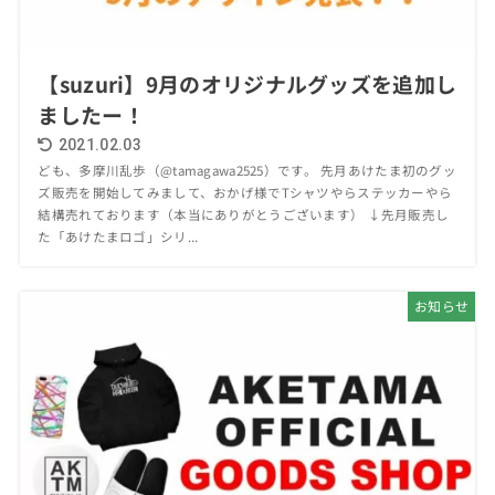
【suzuri】9月のオリジナルグッズを追加し
ましたー！
2021.02.03
ども、多摩川乱歩（@tamagawa2525）です。 先月あけたま初のグッ
ズ販売を開始してみまして、おかげ様でTシャツやらステッカーやら
結構売れております（本当にありがとうございます） ↓先月販売し
た「あけたまロゴ」シリ...
お知らせ