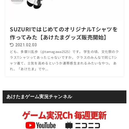
SUZURIではじめてのオリジナルTシャツを
作ってみた【あけたまグッズ販売開始】
2021.02.03
ども、多摩川乱歩（@tamagawa2525）です。 学生の頃、文化祭のク
ラスTシャツってあったじゃないですか。 クラスのみんなで同じTシ
ャツ着て、士気を高めるというか連帯感生まれるみたいなやつ。 あ
れ、「あけたま」でや...
あけたまゲーム実況チャンネル