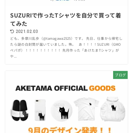
SUZURIで作ったTシャツを自分で買って着
てみた
2021.02.03
ども、多摩川乱歩（@tamagawa2525）です。 先日、仕事から帰宅し
たら謎の白封筒が届いていました。怖。 あ！！！！SUZURI（GMO
ペパポ）！！！！！！！！！！ 先月作った「あけたまTシャツ」が
や...
ブログ