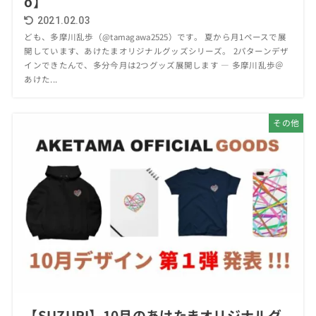
o】
2021.02.03
ども、多摩川乱歩（@tamagawa2525）です。 夏から月1ペースで展
開しています、あけたまオリジナルグッズシリーズ。 2パターンデザ
インできたんで、多分今月は2つグッズ展開します — 多摩川乱歩＠
あけた...
その他
【SUZURI】10月のあけたまオリジナルグ