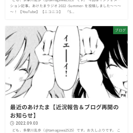
ション記事。あけたまラジオ 2022 -Summer- を投稿しました～～～
～！ 【YouTube】 【ニコニコ】 「S...
ブログ
最近のあけたま【近況報告＆ブログ再開の
お知らせ】
2022.09.03
ども、多摩川乱歩（@tamagawa2525）です。お久しぶりです。 こ