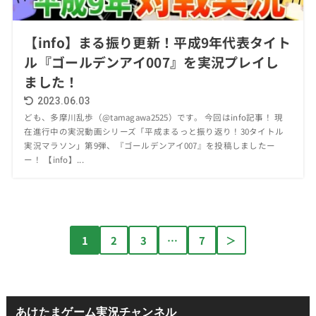
【info】まる振り更新！平成9年代表タイト
ル『ゴールデンアイ007』を実況プレイし
ました！
2023.06.03
ども、多摩川乱歩（@tamagawa2525）です。 今回はinfo記事！ 現
在進行中の実況動画シリーズ「平成まるっと振り返り！30タイトル
実況マラソン」第9弾、『ゴールデンアイ007』を投稿しましたー
ー！ 【info】...
1
2
3
…
7
＞
あけたまゲーム実況チャンネル