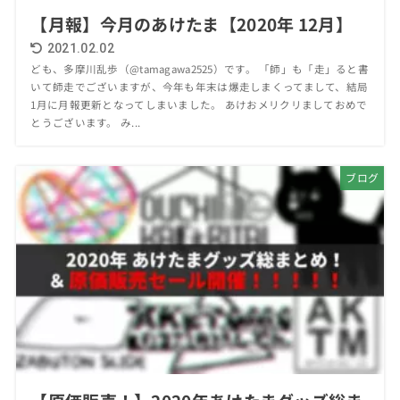
【月報】今月のあけたま【2020年 12月】
2021.02.02
ども、多摩川乱歩（@tamagawa2525）です。 「師」も「走」ると書
いて師走でございますが、今年も年末は爆走しまくってまして、結局
1月に月報更新となってしまいました。 あけおメリクリましておめで
とうございます。 み...
ブログ