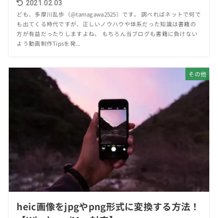
2021.02.03
ども、多摩川乱歩（@tamagawa2525）です。 調べればネットで何で
も出てくる時代ですが、正しいノウハウや体系だった知識は書籍の
方が有益だったりしますよね。 もちろん当ブログも書籍に負けない
よう動画制作Tipsを発...
その他
heic画像をjpgやpng形式に変換する方法！