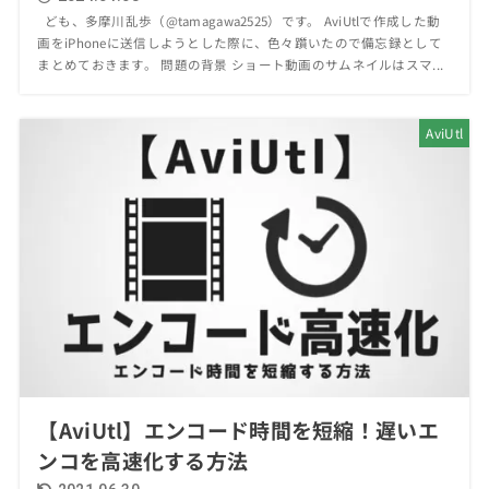
ども、多摩川乱歩（@tamagawa2525）です。 AviUtlで作成した動
画をiPhoneに送信しようとした際に、色々躓いたので備忘録として
まとめておきます。 問題の背景 ショート動画のサムネイルはスマ...
AviUtl
【AviUtl】エンコード時間を短縮！遅いエ
ンコを高速化する方法