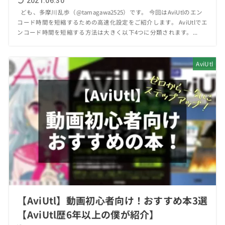
2021.06.30
ども、多摩川乱歩（@tamagawa2525）です。 今回はAviUtlのエン
コード時間を短縮するための高速化設定をご紹介します。 AviUtlでエ
ンコード時間を短縮する方法は大きく以下4つに分類されます。...
AviUtl
【AviUtl】動画初心者向け！おすすめ本3選
【AviUtl歴6年以上の僕が紹介】