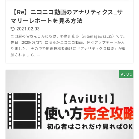
【Re】ニコニコ動画のアナリティクス_サ
マリーレポートを見る方法
2021.02.03
ニコ厨の皆さんこんにちは、多摩川乱歩（@tamagawa2525）です。
先日（2020/07/27）に我らがニコニコ動画、色々アップデートが入
りました。 その中で動画投稿者向けに『アナリティクス機能』が追
加されまして、...
AviUtl