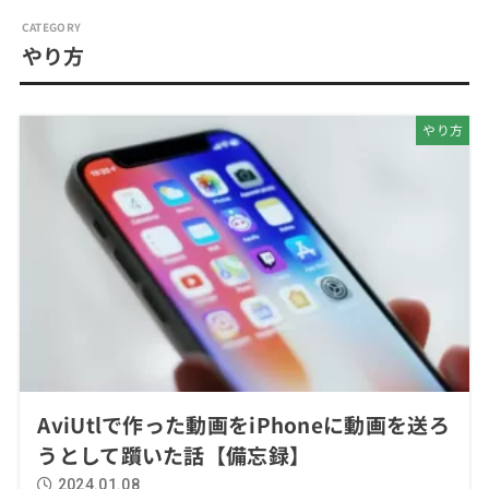
やり方
やり方
AviUtlで作った動画をiPhoneに動画を送ろ
うとして躓いた話【備忘録】
2024.01.08