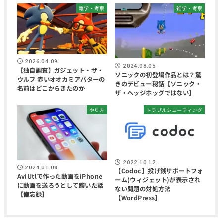
雑学・考察
雑学・考察
2026.04.09
2024.08.05
【独自調査】ガジェット・ザ・
ソニックの初登場作品とは？驚
ウルフ 赤いオオカミアバターの
きのデビュー秘話【ソニック・
名前はどこからきたのか
ザ・ヘッジホッグではない】
やり方
トラブルシューティング
2022.10.12
2024.01.08
【Codoc】投げ銭サポートフォ
AviUtlで作った動画をiPhone
ーム(ウィジェット)が表示され
に動画を送ろうとして躓いた話
ない問題の対処方法
【備忘録】
【WordPress】