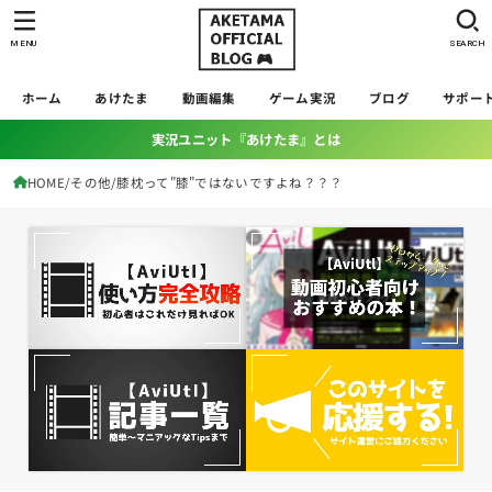
MENU
SEARCH
ホーム
あけたま
動画編集
ゲーム実況
ブログ
サポー
実況ユニット『あけたま』とは
HOME
その他
膝枕って"膝"ではないですよね？？？