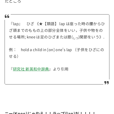
たところ
『lap』 ひざ 《★【類語】 lap は座った時の腰からひ
ざ頭までのももの上の部分全体をいい，子供や物をの
せる場所; knee は足のひざまたは膝(
)関節をいう》.
しつ
例：
hold a child in [on] one’s
lap
（
子供をひざにの
せる）
『
研究社 新英和中辞典
』より引用
ニー(Knee)じゃねえ！！ラップ(lap)だ！！！！