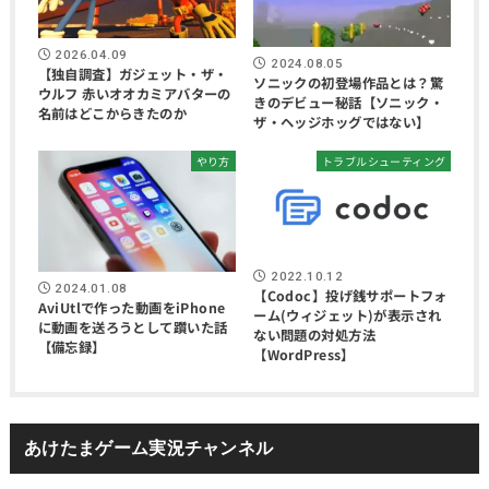
2026.04.09
2024.08.05
【独自調査】ガジェット・ザ・
ソニックの初登場作品とは？驚
ウルフ 赤いオオカミアバターの
きのデビュー秘話【ソニック・
名前はどこからきたのか
ザ・ヘッジホッグではない】
やり方
トラブルシューティング
2022.10.12
2024.01.08
【Codoc】投げ銭サポートフォ
AviUtlで作った動画をiPhone
ーム(ウィジェット)が表示され
に動画を送ろうとして躓いた話
ない問題の対処方法
【備忘録】
【WordPress】
あけたまゲーム実況チャンネル