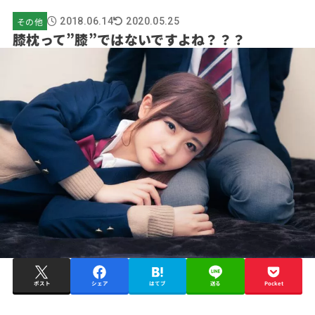
その他
2018.06.14
2020.05.25
膝枕って”膝”ではないですよね？？？
ポスト
シェア
はてブ
送る
Pocket