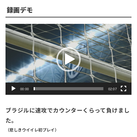
録画デモ
動
画
プ
レ
ー
ヤ
ー
00:00
02:07
ブラジルに速攻でカウンターくらって負けまし
た。
（悲しきウイイレ初プレイ）