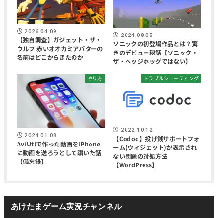
2026.04.09
2024.08.05
【独自調査】ガジェット・ザ・
ソニックの初登場作品とは？驚
ウルフ 赤いオオカミアバターの
きのデビュー秘話【ソニック・
名前はどこからきたのか
ザ・ヘッジホッグではない】
やり方
トラブルシューティング
2022.10.12
2024.01.08
【Codoc】投げ銭サポートフォ
AviUtlで作った動画をiPhone
ーム(ウィジェット)が表示され
に動画を送ろうとして躓いた話
ない問題の対処方法
【備忘録】
【WordPress】
あけたまゲーム実況チャンネル