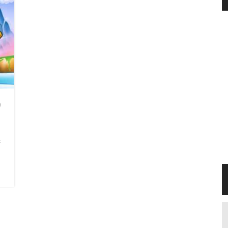
)
新
→