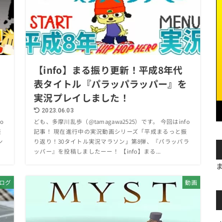
【info】まる振り更新！平成8年代
表タイトル『パラッパラッパー』を
実況プレイしました！
2023.06.03
o
ども、多摩川乱歩（@tamagawa2525）です。 今回はinfo
振
記事！ 現在進行中の実況動画シリーズ「平成まるっと振
ン
り返り！30タイトル実況マラソン」第8弾、『パラッパラ
ッパー』を投稿しましたーー！ 【info】まる...
ログ
動画