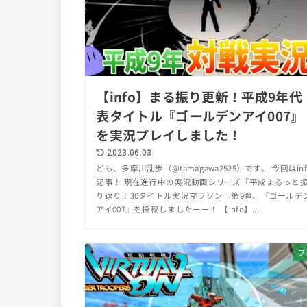
【info】まる振り更新！平成9年代
表タイトル『ゴールデンアイ007』
を実況プレイしました！
2023.06.03
ども、多摩川乱歩（@tamagawa2525）です。 今回はinf
記事！ 現在進行中の実況動画シリーズ「平成まるっと
り返り！30タイトル実況マラソン」第9弾、『ゴールデ
アイ007』を投稿しましたーー！ 【info】...
ブ