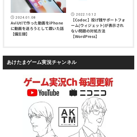
2022.10.12
2024.01.08
【Codoc】投げ銭サポートフォ
AviUtlで作った動画をiPhone
ーム(ウィジェット)が表示され
に動画を送ろうとして躓いた話
ない問題の対処方法
【備忘録】
【WordPress】
あけたまゲーム実況チャンネル