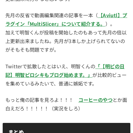
先月の反省で動画編集関連の記事を一本（
【Aviutl】プ
ラグイン「MultiSlicer」について紹介する。
）。
加えて明智くんが投稿を開始したのもあって先月の倍以
上更新出来ましたね。先月が3本しか上げられてないの
がそもそも問題ですが。
Twitterで拡散したとはいえ、明智くんの
「【明ピの日
記】明智ピロシキもブログ始めます。」
が比較的ビュー
を集めているみたいで、普通に嫉妬です。
もっと俺の記事を見ろよ！！！
コーヒーのやつ
とか面
白えだろ！！！！！（実況をしろ）
まとめ