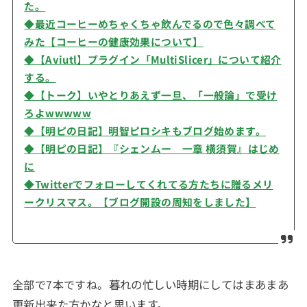
た。
◆最近コーヒーめちゃくちゃ飲んでるので色々調べて
みた【コーヒーの健康効果について】
◆【Aviutl】プラグイン「MultiSlicer」について紹介
する。
◆【トーク】いやとりあえず一旦、「一般論」で受け
ろよwwwww
◆【明ピの日記】明智ピロシキもブログ始めます。
◆【明ピの日記】『シェンムー 一章 横須賀』はじめ
に
◆Twitterでフォローしてくれてる方たちに贈るメリ
ークリスマス。【ブログ開設の周知をしました】
全部で7本ですね。
暮れの忙しい時期にしてはまあまあ
更新出来た方かなと思います。