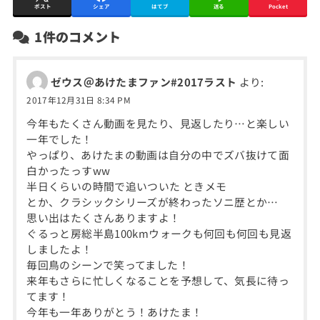
ポスト
シェア
はてブ
送る
Pocket
1件のコメント
ゼウス＠あけたまファン#2017ラスト
より:
2017年12月31日 8:34 PM
今年もたくさん動画を見たり、見返したり…と楽しい
一年でした！
やっぱり、あけたまの動画は自分の中でズバ抜けて面
白かったっすww
半日くらいの時間で追いついた ときメモ
とか、クラシックシリーズが終わったソニ歴とか…
思い出はたくさんありますよ！
ぐるっと房総半島100kmウォークも何回も何回も見返
しましたよ！
毎回鳥のシーンで笑ってました！
来年もさらに忙しくなることを予想して、気長に待っ
てます！
今年も一年ありがとう！あけたま！