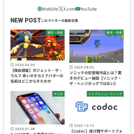
NEW POST
雑学・考察
雑学・考察
2026.04.09
2024.08.05
【独自調査】ガジェット・ザ・
ソニックの初登場作品とは？驚
ウルフ 赤いオオカミアバターの
きのデビュー秘話【ソニック・
名前はどこからきたのか
ザ・ヘッジホッグではない】
やり方
トラブルシューティング
2022.10.12
2024.01.08
【Codoc】投げ銭サポートフォ