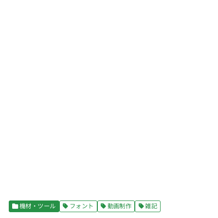
機材・ツール
フォント
動画制作
雑記