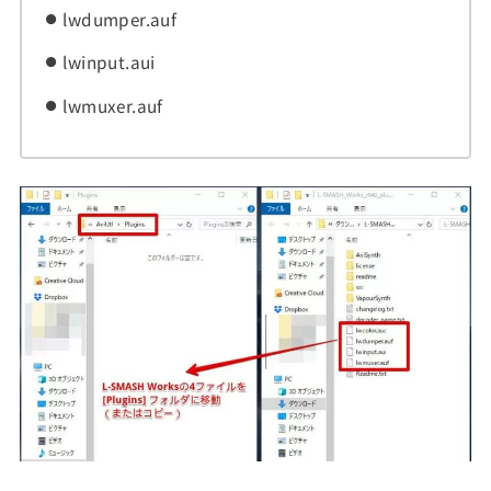
lwdumper.auf
lwinput.aui
lwmuxer.auf