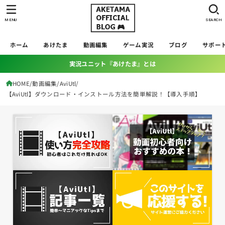
MENU
SEARCH
ホーム
あけたま
動画編集
ゲーム実況
ブログ
サポー
実況ユニット『あけたま』とは
HOME
動画編集
AviUtl
【AviUtl】ダウンロード・インストール方法を簡単解説！【導入手順】