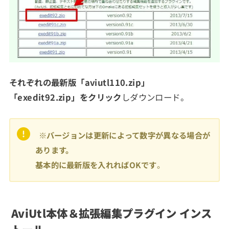
それぞれの
最新版「aviutl110.zip」
「exedit92.zip」
をクリック
しダウンロード。
※バージョンは更新によって数字が異なる場合が
あります。
基本的に最新版を入れればOKです
。
AviUtl本体＆拡張編集プラグイン インス