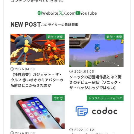
コンテンツを作っていきます。
NEW POST
雑学・考察
雑学・考察
2026.04.09
2024.08.05
【独自調査】ガジェット・ザ・
ソニックの初登場作品とは？驚
ウルフ 赤いオオカミアバターの
きのデビュー秘話【ソニック・
名前はどこからきたのか
ザ・ヘッジホッグではない】
やり方
トラブルシューティング
2022.10.12
2024.01.08