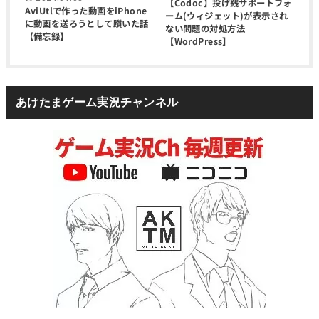
【Codoc】投げ銭サポートフォ
AviUtlで作った動画をiPhone
ーム(ウィジェット)が表示され
に動画を送ろうとして躓いた話
ない問題の対処方法
【備忘録】
【WordPress】
あけたまゲーム実況チャンネル