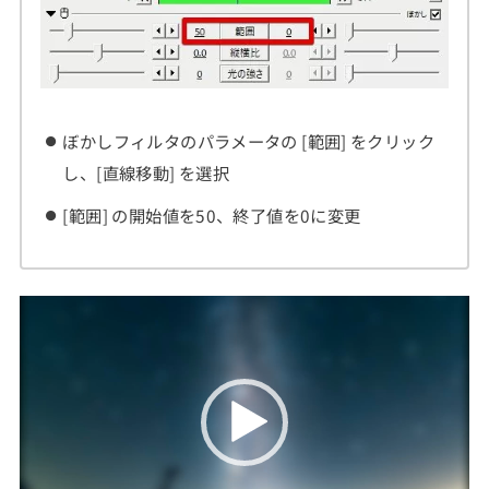
ぼかしフィルタのパラメータの [範囲] をクリック
し、[直線移動] を選択
[範囲] の開始値を50、終了値を0に変更
動
画
プ
レ
ー
ヤ