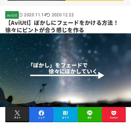
AviUtl
2020.11.14
2020.12.22
【AviUtl】ぼかしにフェードをかける方法！
徐々にピントが合う感じを作る
ポスト
シェア
はてブ
送る
Pocket