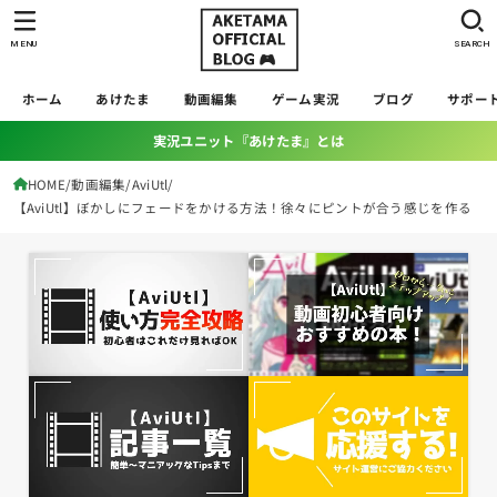
MENU
SEARCH
ホーム
あけたま
動画編集
ゲーム実況
ブログ
サポー
実況ユニット『あけたま』とは
HOME
動画編集
AviUtl
【AviUtl】ぼかしにフェードをかける方法！徐々にピントが合う感じを作る