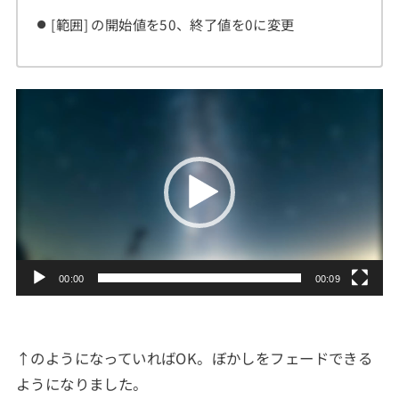
[範囲] の開始値を50、終了値を0に変更
動
画
プ
レ
ー
ヤ
ー
00:00
00:09
↑のようになっていればOK。ぼかしをフェードできる
ようになりました。