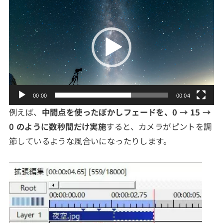
画
プ
レ
ー
ヤ
ー
00:00
00:04
例えば、
中間点を使ったぼかしフェードを、0 → 15 →
0 のように数秒間だけ実施
すると、カメラがピントを調
節しているような風合いになったりします。