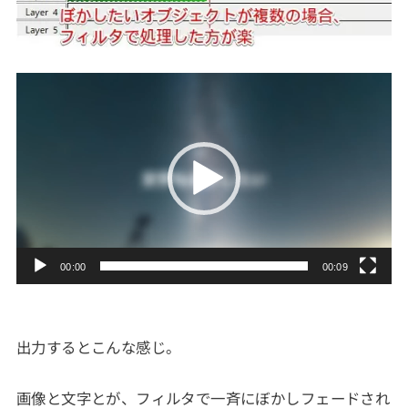
動
画
プ
レ
ー
ヤ
ー
00:00
00:09
出力するとこんな感じ。
画像と文字とが、フィルタで一斉にぼかしフェードされ