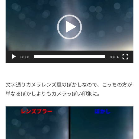
画
プ
レ
ー
ヤ
ー
00:00
00:04
文字通りカメラレンズ風のぼかしなので、こっちの方が
単なるぼかしよりもカメラっぽい印象に。