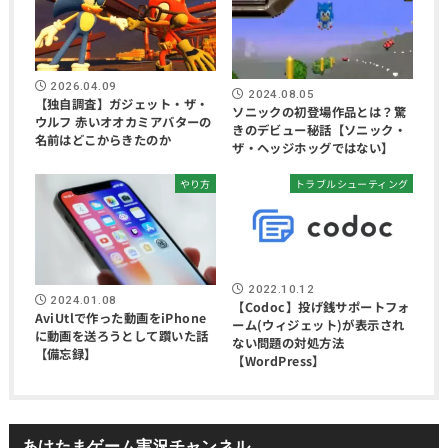
2026.04.09
2024.08.05
【独自調査】ガジェット・ザ・
ソニックの初登場作品とは？驚
ウルフ 赤いオオカミアバターの
きのデビュー秘話【ソニック・
名前はどこからきたのか
ザ・ヘッジホッグではない】
やり方
トラブルシューティング
2022.10.12
2024.01.08
【Codoc】投げ銭サポートフォ
AviUtlで作った動画をiPhone
ーム(ウィジェット)が表示され
に動画を送ろうとして躓いた話
ない問題の対処方法
【備忘録】
【WordPress】
あけたまゲーム実況チャンネル