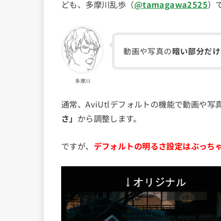
ども、多摩川乱歩（
@tamagawa2525
）
動画や写真の
暗い部分だけ
多摩川
通常、AviUtlデフォルトの機能で動画や
さ」
から調整します。
ですが、
デフォルトの明るさ設定はぶっち