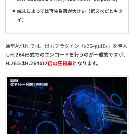
端末によっては再生負荷が大きい（低スぺだとキツ
イ）
通常AviUtlでは、出力プラグイン「x264guiEx」を導入
し
H.264形式でのエンコードを行うのが一般的
ですが、
H.265はH.264の
2倍の圧縮率
となります。