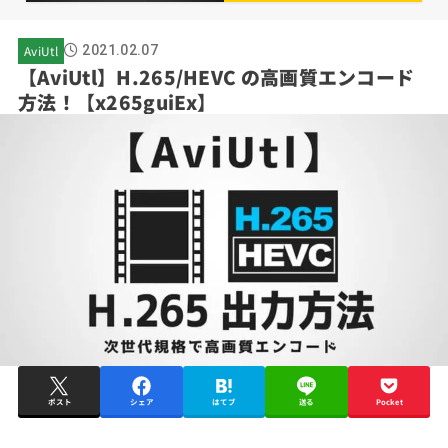
AviUtl
2021.02.07
【AviUtl】H.265/HEVC の高画質エンコード
方法！【x265guiEx】
ポスト
シェア
はてブ
送る
Pocket