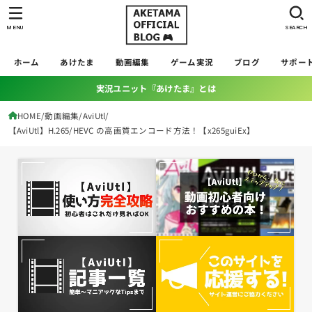
MENU
SEARCH
ホーム
あけたま
動画編集
ゲーム実況
ブログ
サポー
実況ユニット『あけたま』とは
HOME
動画編集
AviUtl
【AviUtl】H.265/HEVC の高画質エンコード方法！【x265guiEx】