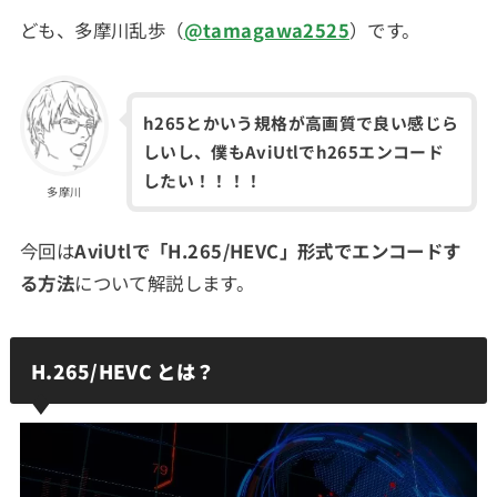
ども、多摩川乱歩（
@tamagawa2525
）です。
h265とかいう規格が高画質で良い感じら
しいし、僕もAviUtlでh265エンコード
したい！！！！
多摩川
今回は
AviUtlで「H.265/HEVC」形式でエンコードす
る方法
について解説します。
H.265/HEVC とは？