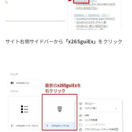
サイト右側サイドバーから
「x265guiEx」
をクリック