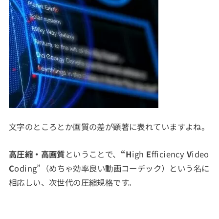
文字のところとか画質の差が顕著に表れていますよね。
高圧縮・高画質
ということで、
“H
igh
E
fficiency
V
ideo
C
oding”（めちゃ効率良い動画コーデック）という名に
相応しい、次世代の圧縮規格です。